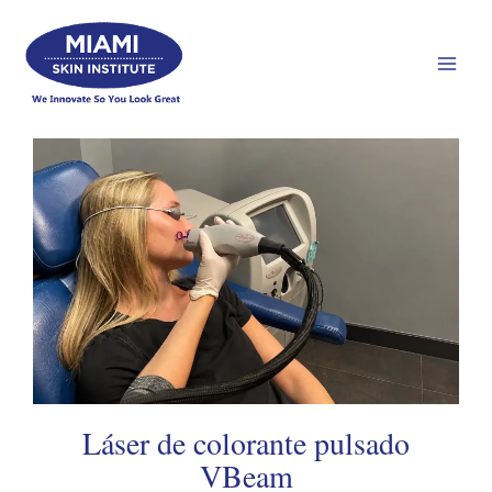
Ir
Men
al
prin
contenido
Láser de colorante pulsado
VBeam