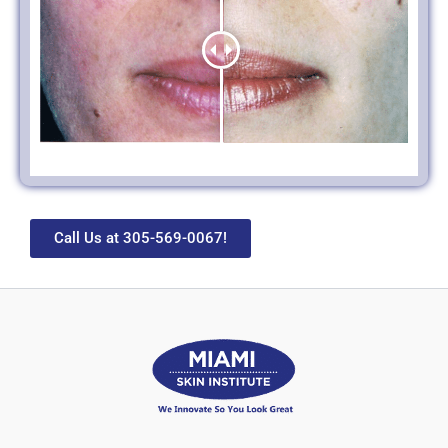
Call Us at 305-569-0067!